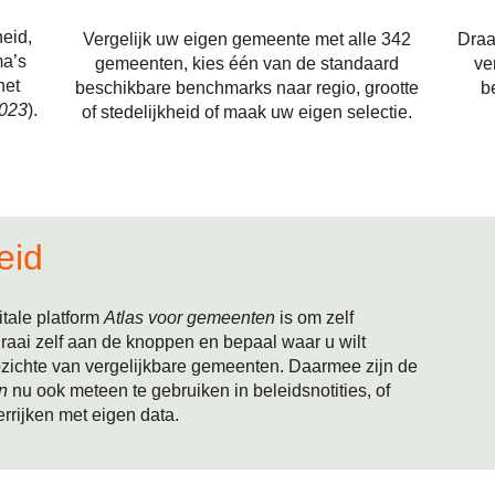
heid,
Vergelijk uw eigen gemeente met alle 342
Draa
ma’s
gemeenten, kies één van de standaard
ve
het
beschikbare benchmarks naar regio, grootte
b
2023
).
of stedelijkheid of maak uw eigen selectie.
eid
itale platform
Atlas voor gemeenten
is om zelf
Draai zelf aan de knoppen en bepaal waar u wilt
opzichte van vergelijkbare gemeenten. Daarmee zijn de
n
nu ook meteen te gebruiken in beleidsnotities, of
rijken met eigen data.