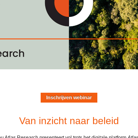
Inschrijven webinar
Van inzicht naar beleid
Atlas Research presenteert vol trots het digitale platform
Atla